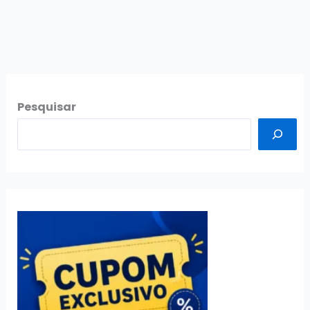
Concurso
INSS:
Ranking
com
os
7
Pesquisar
Melhores
em
2026